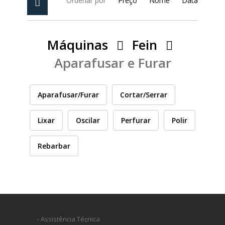
Ordenar por
Preço
Nome
Data
PEÇAS
MANÓMETRO
FIXAÇÃO
Máquinas
Fein
Aparafusar e Furar
ILUMINAÇÃO
FESTOOL
Aparafusar/Furar
Cortar/Serrar
ARTIGOS PARA FÃS
MÁQUINAS DE BRINCAR
Lixar
Oscilar
Perfurar
Polir
Rebarbar
MARCAS
FESTOOL
FEIN
- Assistência Técnica