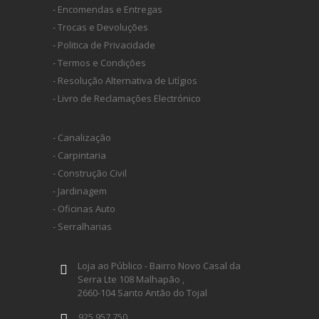
- Encomendas e Entregas
- Trocas e Devoluções
HUSQVARNA
- Politica de Privacidade
- Termos e Condições
WIHA
- Resolução Alternativa de Litígios
- Livro de Reclamações Electrónico
CMT ORANGE TOOLS
- Canalização
- Carpintaria
STABILA
- Construção Civil
- Jardinagem
SAGOLA
- Oficinas Auto
- Serralharias
BEX
Loja ao Público - Bairro Novo Casal da
Serra Lte 108 Malhapão ,
2660-104 Santo Antão do Tojal
IZAR
925 957 750