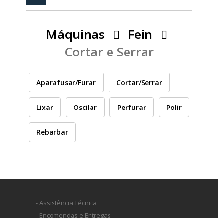
PEÇAS
MANÓMETRO
Máquinas
Fein
FIXAÇÃO
Cortar e Serrar
ILUMINAÇÃO
FESTOOL
Aparafusar/Furar
Cortar/Serrar
ARTIGOS PARA FÃS
MÁQUINAS DE BRINCAR
Lixar
Oscilar
Perfurar
Polir
Rebarbar
MARCAS
FESTOOL
- Assistência Técnica
FEIN
- Encomendas e Entregas