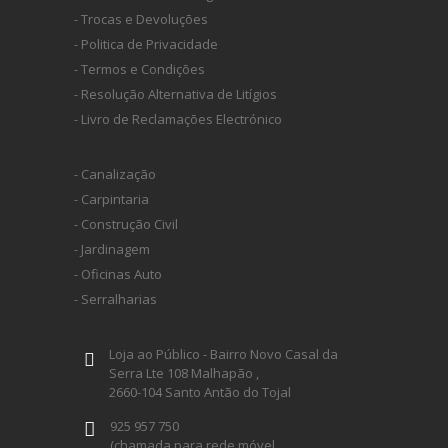
- Trocas e Devoluções
HUSQVARNA
- Politica de Privacidade
- Termos e Condições
- Resolução Alternativa de Litígios
WIHA
- Livro de Reclamações Electrónico
CMT ORANGE TOOLS
- Canalização
- Carpintaria
- Construção Civil
STABILA
- Jardinagem
- Oficinas Auto
SAGOLA
- Serralharias
BEX
Loja ao Público - Bairro Novo Casal da
Serra Lte 108 Malhapão ,
2660-104 Santo Antão do Tojal
IZAR
925 957 750
(chamada para rede móvel