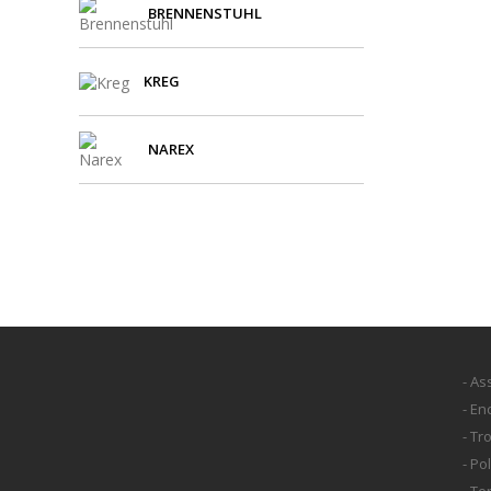
BRENNENSTUHL
KREG
NAREX
- As
- E
- Tr
- Po