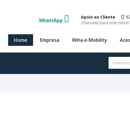
Apoio ao Cliente
9
WhatsApp
(chamada para rede móvel 
Home
Empresa
Wiha e-Mobility
Aces