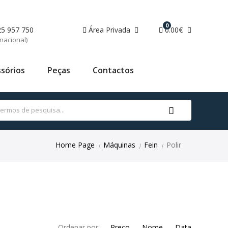
0
25 957 750
Área Privada
0.00€
nacional)
sórios
Peças
Contactos
Home Page
Máquinas
Fein
Polir
|
|
|
Ordenar por
Preço
Nome
Data