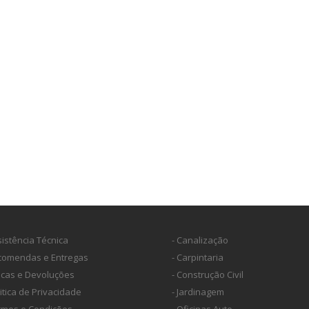
sistência Técnica
- Canalização
ncomendas e Entregas
- Carpintaria
ocas e Devoluções
- Construção Civil
litica de Privacidade
- Jardinagem