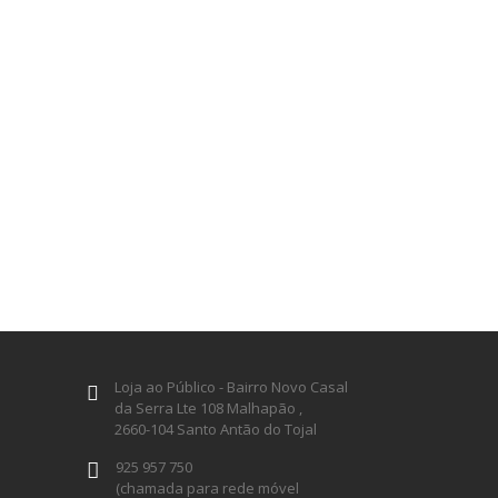
Loja ao Público - Bairro Novo Casal
da Serra Lte 108 Malhapão ,
2660-104 Santo Antão do Tojal
925 957 750
(chamada para rede móvel