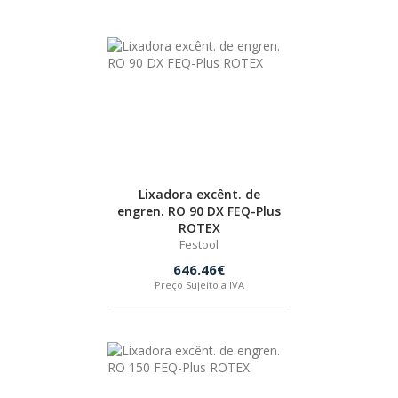
HUSQVARNA
WIHA
CMT ORANGE TOOLS
Lixadora excênt. de
STABILA
engren. RO 90 DX FEQ-Plus
ROTEX
Festool
SAGOLA
646.46€
Preço Sujeito a IVA
BEX
IZAR