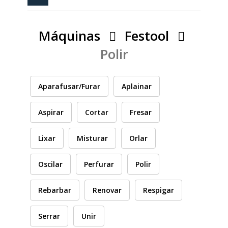
PEÇAS
MANÓMETRO
Máquinas
Festool
FIXAÇÃO
Polir
ILUMINAÇÃO
FESTOOL
Aparafusar/Furar
Aplainar
ARTIGOS PARA FÃS
MÁQUINAS DE BRINCAR
Aspirar
Cortar
Fresar
Lixar
Misturar
Orlar
MARCAS
Oscilar
Perfurar
Polir
FESTOOL
Rebarbar
Renovar
Respigar
Serrar
Unir
FEIN