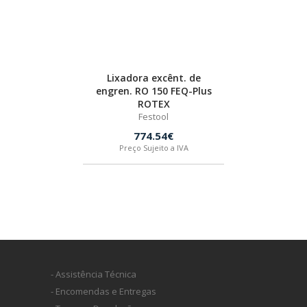
BOSTIK
OUTRAS MARCAS
Lixadora excênt. de
engren. RO 150 FEQ-Plus
FIAC
ROTEX
Festool
774.54€
KEY BLADES & FIXINGS
Preço Sujeito a IVA
SIA ABRASIVES
METABO
INDEX
- Assistência Técnica
- Encomendas e Entregas