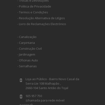
- Trocas e Devoluções
SPAX
- Politica de Privacidade
- Termos e Condições
LORCOL
- Resolução Alternativa de Litígios
- Livro de Reclamações Electrónico
BRENNENSTUHL
- Canalização
- Carpintaria
KREG
- Construção Civil
- Jardinagem
- Oficinas Auto
NAREX
- Serralharias
Loja ao Público - Bairro Novo Casal da
Serra Lte 108 Malhapão ,
2660-104 Santo Antão do Tojal
925 957 750
(chamada para rede móvel
nacional)