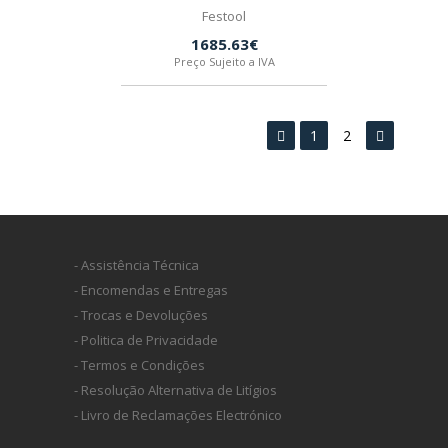
Festool
1685.63€
Preço Sujeito a IVA
1
2
- Assistência Técnica
- Encomendas e Entregas
- Trocas e Devoluções
- Politica de Privacidade
- Termos e Condições
- Resolução Alternativa de Litígios
- Livro de Reclamações Electrónico