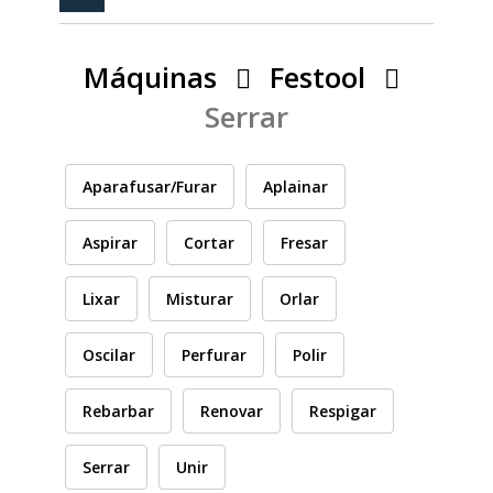
PEÇAS
MANÓMETRO
Máquinas
Festool
FIXAÇÃO
Serrar
ILUMINAÇÃO
FESTOOL
Aparafusar/Furar
Aplainar
ARTIGOS PARA FÃS
MÁQUINAS DE BRINCAR
Aspirar
Cortar
Fresar
Lixar
Misturar
Orlar
MARCAS
Oscilar
Perfurar
Polir
FESTOOL
Rebarbar
Renovar
Respigar
Serrar
Unir
FEIN