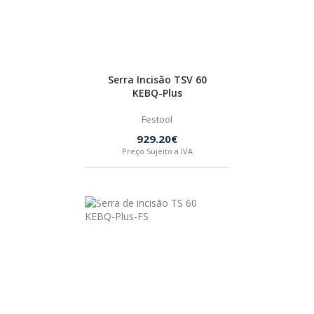
BOSTIK
OUTRAS MARCAS
Serra Incisão TSV 60
KEBQ-Plus
FIAC
Festool
929.20€
KEY BLADES & FIXINGS
Preço Sujeito a IVA
SIA ABRASIVES
METABO
INDEX