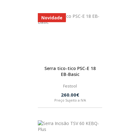
HUSQVARNA
Novidade
WIHA
CMT ORANGE TOOLS
Serra tico-tico PSC-E 18
STABILA
EB-Basic
Festool
SAGOLA
260.00€
Preço Sujeito a IVA
BEX
IZAR