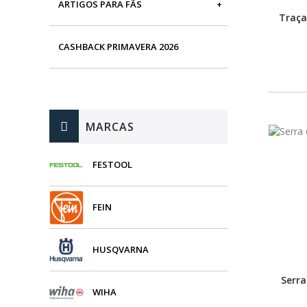
ARTIGOS PARA FÃS
MÁQUINAS DE BRINCAR
Traça
CASHBACK PRIMAVERA 2026
MARCAS
FESTOOL
FEIN
HUSQVARNA
Serra
WIHA