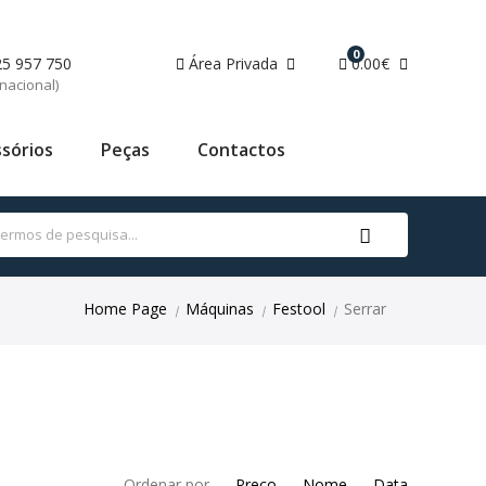
0
25 957 750
Área Privada
0.00€
nacional)
sórios
Peças
Contactos
Home Page
Máquinas
Festool
Serrar
|
|
|
Ordenar por
Preço
Nome
Data