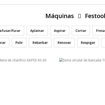
Máquinas
Festoo
afusar/Furar
Aplainar
Aspirar
Cortar
Fresa
urar
Polir
Rebarbar
Renovar
Respigar