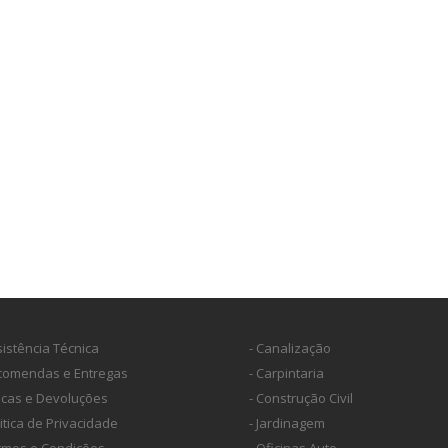
sistência Técnica
- Canalização
ncomendas e Entregas
- Carpintaria
ocas e Devoluções
- Construção Civil
litica de Privacidade
- Jardinagem