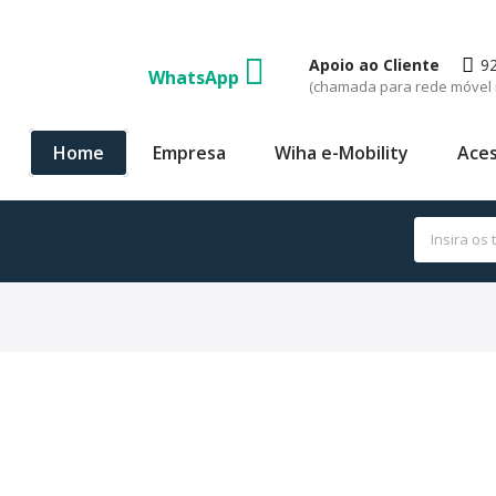
Apoio ao Cliente
9
WhatsApp
(chamada para rede móvel 
Home
Empresa
Wiha e-Mobility
Aces