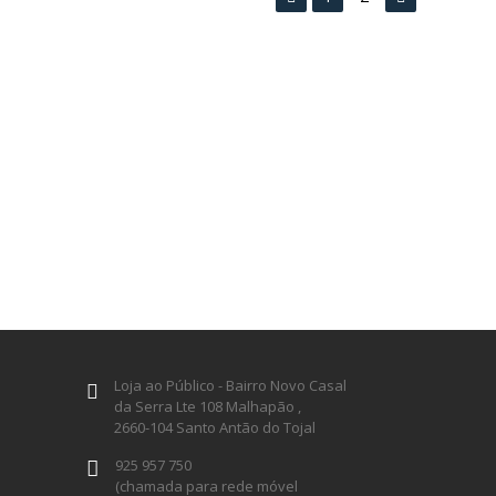
Loja ao Público - Bairro Novo Casal
da Serra Lte 108 Malhapão ,
2660-104 Santo Antão do Tojal
925 957 750
(chamada para rede móvel