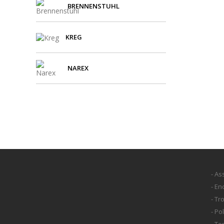
BRENNENSTUHL
KREG
NAREX
- As
- E
- Tr
- Po