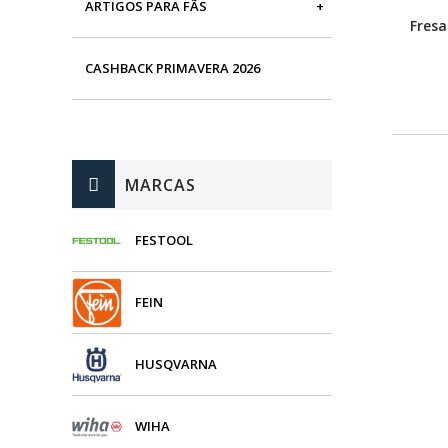
ARTIGOS PARA FÃS
MÁQUINAS DE BRINCAR
Fres
CASHBACK PRIMAVERA 2026
MARCAS
FESTOOL
FEIN
HUSQVARNA
WIHA