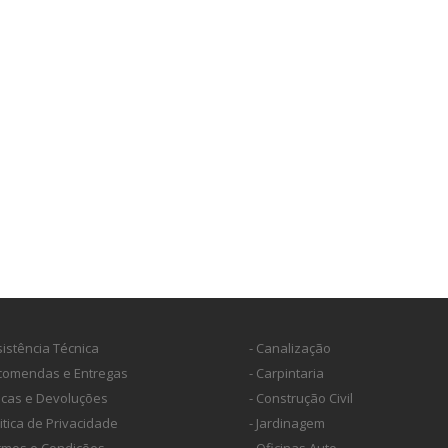
sistência Técnica
- Canalização
ncomendas e Entregas
- Carpintaria
ocas e Devoluções
- Construção Civil
litica de Privacidade
- Jardinagem