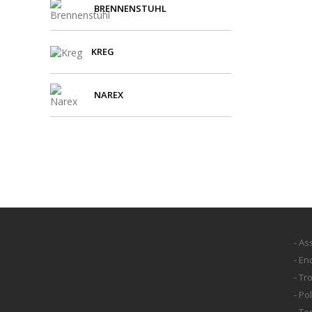
BRENNENSTUHL
KREG
NAREX
- As
- E
- Tr
- Po