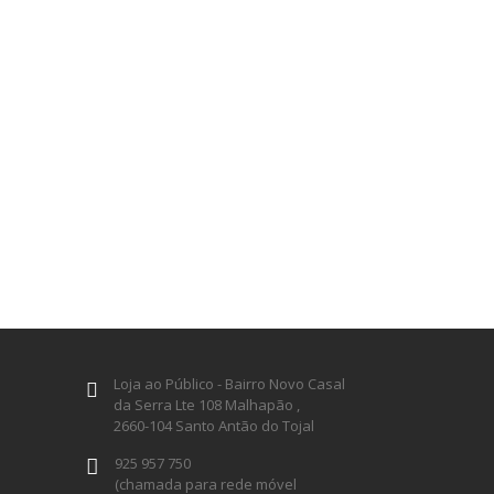
Loja ao Público - Bairro Novo Casal
da Serra Lte 108 Malhapão ,
2660-104 Santo Antão do Tojal
925 957 750
(chamada para rede móvel