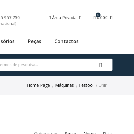
0
25 957 750
Área Privada
0.00€
nacional)
sórios
Peças
Contactos
Home Page
Máquinas
Festool
Unir
|
|
|
Ordenar por
Preço
Nome
Data