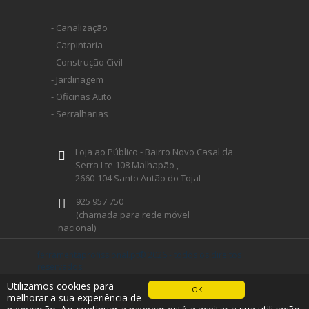
HUSQVARNA
- Canalização
- Carpintaria
- Construção Civil
WIHA
- Jardinagem
- Oficinas Auto
CMT ORANGE TOOLS
- Serralharias
Loja ao Público - Bairro Novo Casal da
STABILA
Serra Lte 108 Malhapão ,
2660-104 Santo Antão do Tojal
SAGOLA
925 957 750
(chamada para rede móvel
nacional)
BEX
geral@ferramentaprofissional.pt
ferramentaprofissional.pt® 2026 - todos os direitos
reservados
desenvolvido por Imabyte
IZAR
Utilizamos cookies para
OK
Siga-nos
melhorar a sua experiência de