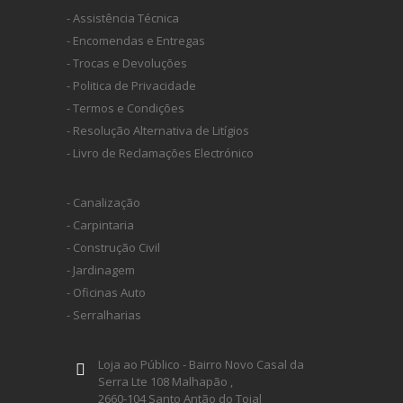
- Assistência Técnica
HUSQVARNA
- Encomendas e Entregas
- Trocas e Devoluções
- Politica de Privacidade
WIHA
- Termos e Condições
- Resolução Alternativa de Litígios
CMT ORANGE TOOLS
- Livro de Reclamações Electrónico
- Canalização
STABILA
- Carpintaria
- Construção Civil
SAGOLA
- Jardinagem
- Oficinas Auto
BEX
- Serralharias
Loja ao Público - Bairro Novo Casal da
IZAR
Serra Lte 108 Malhapão ,
2660-104 Santo Antão do Tojal