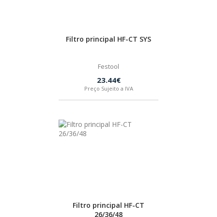
HUSQVARNA
Filtro principal HF-CT SYS
WIHA
Festool
CMT ORANGE TOOLS
23.44€
Preço Sujeito a IVA
STABILA
SAGOLA
BEX
IZAR
Filtro principal HF-CT
26/36/48