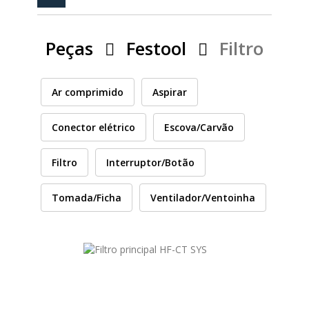
PEÇAS
MANÓMETRO
Peças
Festool
Filtro
FIXAÇÃO
ILUMINAÇÃO
FESTOOL
Ar comprimido
Aspirar
Conector elétrico
Escova/Carvão
ARTIGOS PARA FÃS
MÁQUINAS DE BRINCAR
Filtro
Interruptor/Botão
Tomada/Ficha
Ventilador/Ventoinha
MARCAS
FESTOOL
FEIN