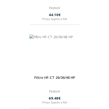
BOSTIK
Festool
44.10€
Preço Sujeito a IVA
OUTRAS MARCAS
FIAC
KEY BLADES & FIXINGS
SIA ABRASIVES
Filtro HF-CT 26/36/48 HP
METABO
Festool
INDEX
69.48€
Preço Sujeito a IVA