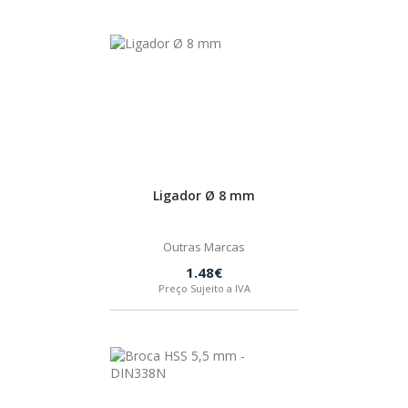
PEÇAS
MANÓMETRO
FIXAÇÃO
ILUMINAÇÃO
FESTOOL
ARTIGOS PARA FÃS
MÁQUINAS DE BRINCAR
Ligador Ø 8 mm
Outras Marcas
1.48€
MARCAS
Preço Sujeito a IVA
FESTOOL
FEIN