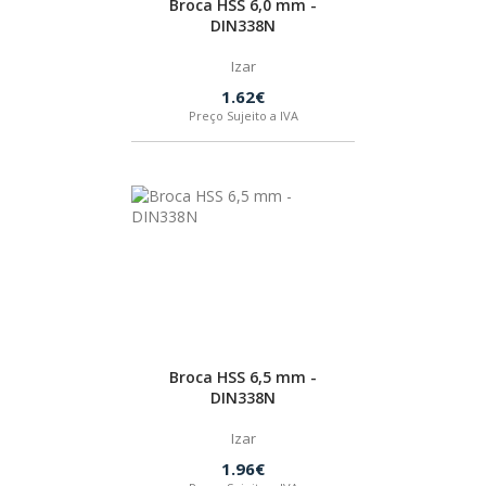
Broca HSS 6,0 mm -
DIN338N
BOSTIK
Izar
OUTRAS MARCAS
1.62€
Preço Sujeito a IVA
FIAC
KEY BLADES & FIXINGS
SIA ABRASIVES
METABO
Broca HSS 6,5 mm -
DIN338N
INDEX
Izar
1.96€