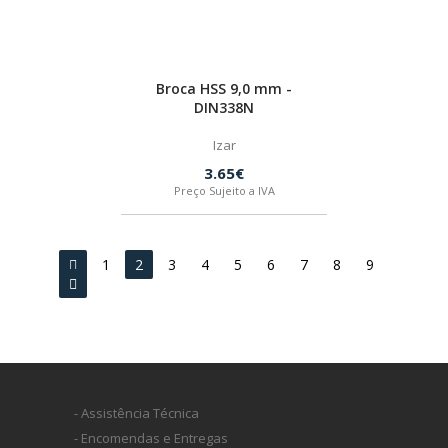
Broca HSS 9,0 mm -
DIN338N
Izar
3.65€
Preço Sujeito a IVA
1
2
3
4
5
6
7
8
9
- Assistência Técnica
- Encomendas e Entregas