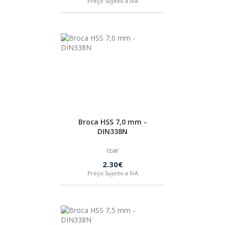
Preço Sujeito a IVA
SPAX
LORCOL
BRENNENSTUHL
KREG
Broca HSS 7,0 mm -
NAREX
DIN338N
Izar
2.30€
Preço Sujeito a IVA