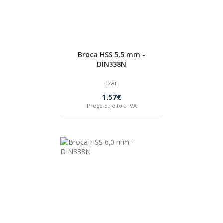
HUSQVARNA
WIHA
Broca HSS 5,5 mm -
DIN338N
CMT ORANGE TOOLS
Izar
1.57€
Preço Sujeito a IVA
STABILA
SAGOLA
BEX
IZAR