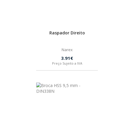
HUSQVARNA
WIHA
Raspador Direito
CMT ORANGE TOOLS
Narex
3.91€
Preço Sujeito a IVA
STABILA
SAGOLA
BEX
IZAR