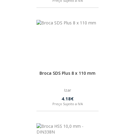
Preço Sujeito a IVA
SPAX
LORCOL
BRENNENSTUHL
KREG
Broca SDS Plus 8 x 110 mm
NAREX
Izar
4.18€
Preço Sujeito a IVA