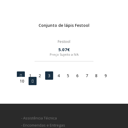
Conjunto de lápis Festool
Festool
5.07€
Preço Sujeito a IVA
1
2
3
4
5
6
7
8
9
10
- Assistência Técnica
- Encomendas e Entregas