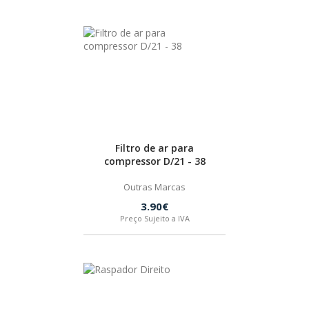
PEÇAS
MANÓMETRO
FIXAÇÃO
ILUMINAÇÃO
FESTOOL
ARTIGOS PARA FÃS
MÁQUINAS DE BRINCAR
Filtro de ar para
compressor D/21 - 38
Outras Marcas
3.90€
MARCAS
Preço Sujeito a IVA
FESTOOL
FEIN