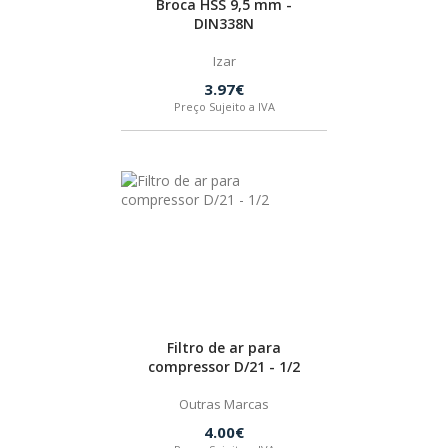
Broca HSS 9,5 mm -
DIN338N
BOSTIK
Izar
OUTRAS MARCAS
3.97€
Preço Sujeito a IVA
FIAC
KEY BLADES & FIXINGS
SIA ABRASIVES
METABO
Filtro de ar para
compressor D/21 - 1/2
INDEX
Outras Marcas
4.00€