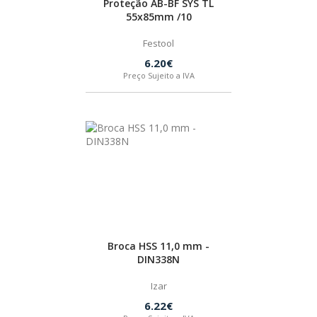
Proteção AB-BF SYS TL
PRATOS/BASES
55x85mm /10
Festool
RESPIGAR
6.20€
Preço Sujeito a IVA
SISTEMAS DE GUIA
UNIR
FESTOOL
FERRAMENTAS
Broca HSS 11,0 mm -
DIN338N
Izar
6.22€