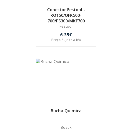
Conector Festool -
RO150/OFK500-
700/PS300/MKF700
Festool
6.35€
Preço Sujeito a IVA
DISCO DE SERRA
GRAMPO
KEY BLADES & FIXINGS
GUIAS
JUNÇÃO
KREG
Bucha Química
Bostik