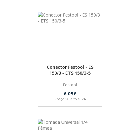
NÍVEL
FERRAMENTAS ESPECIAIS
STABILA
ELÉTRICA
CORTAR/SERRAR
MARTELOS
ILUMINAÇÃO
FLANGE/ROSCA
BRENNENSTUHL
MEDIÇÃO
ILUMINAR
ADAPTADOR/SUPORTE
MULTIUSO
LIXAR
APARAFUSAR/FURAR
Conector Festool - ES
150/3 - ETS 150/3-5
TORQUE
WIHA
POLIR
ASPIRAR
CARREGADORES
Festool
6.05€
PRATOS/BASES
BATERIA
CMT
Preço Sujeito a IVA
PROTEÇÃO
BITS/PONTEIRA/APERTO
FEIN
CARREGADOR