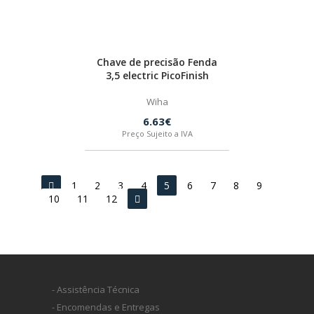
Chave de precisão Fenda
3,5 electric PicoFinish
Wiha
6.63€
COLA E VEDA
Preço Sujeito a IVA
ASPIRAR
FIXAR
1
2
3
4
5
6
7
8
9
10
11
12
LIXAS - DISCO GRANAT Ø 150
SELAR
LIXAS - DISCO GRANAT Ø 225
SILICONE
BOSTIK
LIXAS - DISCO GRANAT Ø 90
- Assistência Técnica
- Encomendas e Entregas