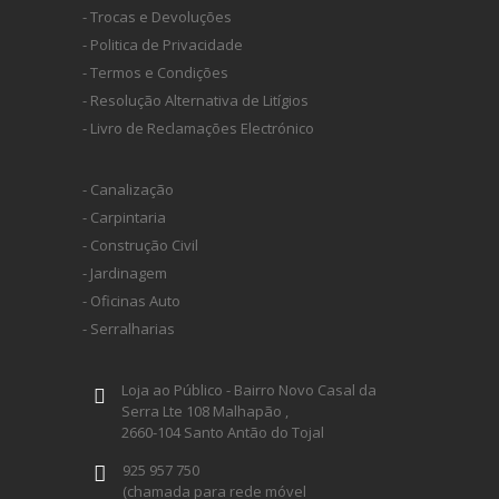
- Trocas e Devoluções
LIXAS - DISCO PLATIN 2 Ø 150
- Politica de Privacidade
- Termos e Condições
LIXAS - DISCO PLATIN 2 Ø 90
- Resolução Alternativa de Litígios
- Livro de Reclamações Electrónico
LIXAS - FOLHAS GRANAT DELTA
- Canalização
- Carpintaria
LIXAS - FOLHAS GRANAT V93
- Construção Civil
DISCO DE SERRA
CMT
- Jardinagem
LIXAS - ROLO DE CINTA GRANAT
- Oficinas Auto
LIXAR
SOFT 115X25
- Serralharias
POLIR
LIXAS - TIRAS GRANAT 115X228
FEIN
Loja ao Público - Bairro Novo Casal da
Serra Lte 108 Malhapão ,
2660-104 Santo Antão do Tojal
LIXAS - TIRAS GRANAT 80X133
925 957 750
(chamada para rede móvel