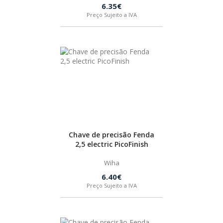
6.35€
Preço Sujeito a IVA
AVENTAL
FITA MÉTRICA
NAREX
MEDIÇÃO A LASER
NÍVEL
STABILA
Chave de precisão Fenda
2,5 electric PicoFinish
Wiha
6.40€
ADAPTADOR / SUPORTE
Preço Sujeito a IVA
BITS