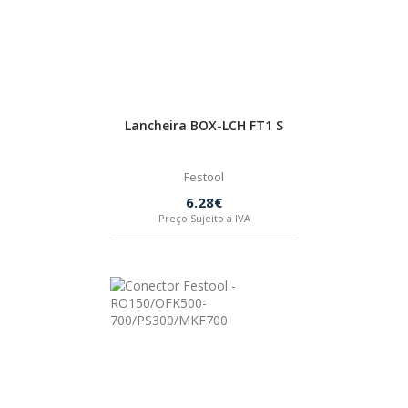
Lancheira BOX-LCH FT1 S
Festool
6.28€
Preço Sujeito a IVA
BROCAS PARA BETÃO/CONCRETO
BROCAS PARA METAL
PONTEIRO
IZAR