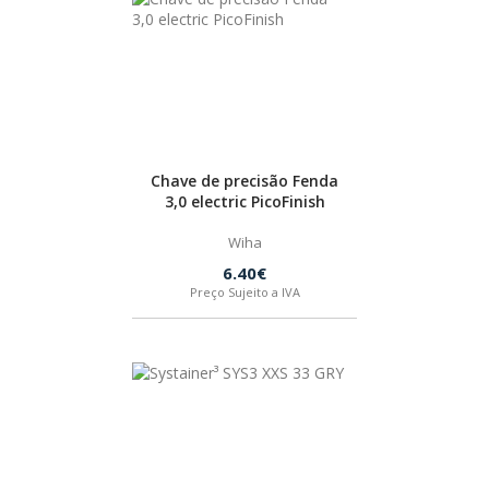
FERRAMENTAS ESPECIAIS
WIHA
Chave de precisão Fenda
3,0 electric PicoFinish
Wiha
ACESSÓRIOS
6.40€
Preço Sujeito a IVA