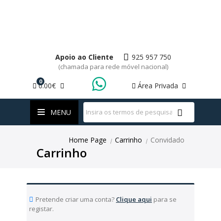
Apoio ao Cliente
925 957 750
(chamada para rede móvel nacional)
0
0.00€
Área Privada
WhatsApp
MENU
Home Page
Carrinho
Convidado
|
|
Carrinho
Pretende criar uma conta?
Clique aqui
para se
registar.