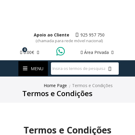
Apoio ao Cliente
925 957 750
(chamada para rede móvel nacional)
0
0.00€
Área Privada
WhatsApp
MENU
Home Page
Termos e Condições
|
Termos e Condições
Termos e Condições