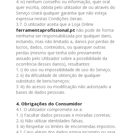
4. iv) nenhum conselho ou informação, quer oral
quer escrita, obtida pelo utilizador de ou através do
Serviço criará qualquer garantia que não esteja
expressa nestas Condições Gerais.
3.7. O utilizador aceita que a Loja Online
ferramentaprofissional.pt
não pode de forma
nenhuma ser responsabilizada por qualquer dano,
incluindo, mas não limitado a, danos por perdas de
lucros, dados, conteúdos, ou quaisquer outras
perdas (mesmo que tenha sido previamente
avisado pelo Utilizador sobre a possibilidade da
ocorrência desses danos), resultantes:
1. i) do uso ou impossibilidade de uso do Serviço;
2. ii) da dificuldade de obtenção de qualquer
substituto de bens/serviços;
3. iii) do acesso ou modificação não autorizado a
bases de dados pessoais.
4. Obrigações do Consumidor
4.1. O utilizador compromete-se a:
1. i) Facultar dados pessoais e moradas corretas;
2. ii) Não utilizar identidades falsas;
3. iii) Respeitar os limites de encomendas impostos.
4.2. Caso algum dos dados esteja incorreto ou seja