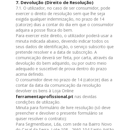
7. Devolução (Direito de Resolução)
7.1. O utilizador, no caso de ser consumidor, pode
exercer o direito de resolução sem que lhe seja
exigida qualquer indemnização, no prazo de 14
(catorze) dias a contar do dia em que o consumidor
adquira a posse física do bem.
Para exercer este direito, o utilizador poderá usar a
minuta indicada abaixo, devendo indicar todos os
seus dados de identificação, o serviço subscrito que
pretende resolver e a data de subscrição. A
comunicação deverá ser feita, por carta, através da
devolução do bem adquirido, ou por outro meio
adequado e suscetível de prova dentro do prazo
acima definido.
O consumidor deve no prazo de 14 (catorze) dias a
contar da data da comunicação da resolução
devolver os bens à Loja Online
ferramentaprofissional.pt
nas devidas
condições de utilização.
Minuta para formulário de livre resolução (só deve
preencher e devolver o presente formulário se
quiser resolver o contrato):
Para Segmentbase, Lda, com sede na Bairro Novo
do Casal da Serra, Lote 108 - 2660-104 Santo Antão