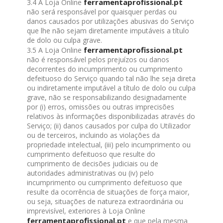
ferramentaprofissional.pt
3.4 A Loja Online
não será responsável por quaisquer perdas ou
danos causados por utilizações abusivas do Serviço
que lhe não sejam diretamente imputáveis a título
de dolo ou culpa grave.
ferramentaprofissional.pt
3.5 A Loja Online
não é responsável pelos prejuízos ou danos
decorrentes do incumprimento ou cumprimento
defeituoso do Serviço quando tal não lhe seja direta
ou indiretamente imputável a título de dolo ou culpa
grave, não se responsabilizando designadamente
por (i) erros, omissões ou outras imprecisões
relativos às informações disponibilizadas através do
Serviço; (ii) danos causados por culpa do Utilizador
ou de terceiros, incluindo as violações da
propriedade intelectual, (iii) pelo incumprimento ou
cumprimento defeituoso que resulte do
cumprimento de decisões judiciais ou de
autoridades administrativas ou (iv) pelo
incumprimento ou cumprimento defeituoso que
resulte da ocorrência de situações de força maior,
ou seja, situações de natureza extraordinária ou
imprevisível, exteriores à Loja Online
ferramentaprofissional.pt
e que pela mesma