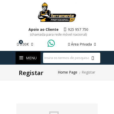
Apoio ao Cliente
925 957 750
(chamada para rede móvel nacional)
0
0.00€
Área Privada
WhatsApp
MENU
Registar
Home Page
Registar
|