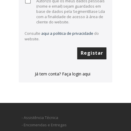
Autorizo que os meus dados pessoais
(nome e email) sejam guardados em
base de dados pela SegmentBase Lda
com a finalidade de acesso à área de
cliente do website.
Consulte
aqui a politica de privacidade
do
website.
Registar
Já tem conta? Faça login aqui
- Assistência Técnica
- Encomendas e Entregas