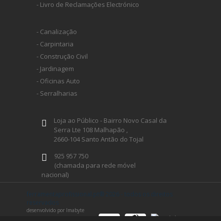
- Livro de Reclamações Electrónico
- Canalização
- Carpintaria
- Construção Civil
- Jardinagem
- Oficinas Auto
- Serralharias
Loja ao Público - Bairro Novo Casal da
Serra Lte 108 Malhapão ,
2660-104 Santo Antão do Tojal
925 957 750
(chamada para rede móvel
nacional)
geral@ferramentaprofissional.pt
ferramentaprofissional.pt® 2026 - todos os direitos
reservados
desenvolvido por Imabyte