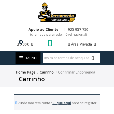
Apoio ao Cliente
925 957 750
(chamada para rede móvel nacional)
0
0.00€
Área Privada
WhatsApp
MENU
Home Page
Carrinho
Confirmar Encomenda
|
|
Carrinho
Ainda não tem conta?
Clique aqui
para se registar.