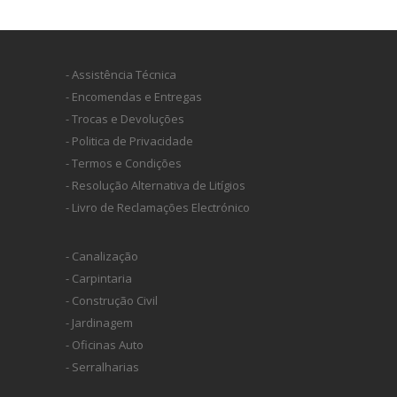
- Assistência Técnica
- Encomendas e Entregas
- Trocas e Devoluções
- Politica de Privacidade
- Termos e Condições
- Resolução Alternativa de Litígios
- Livro de Reclamações Electrónico
- Canalização
- Carpintaria
- Construção Civil
- Jardinagem
- Oficinas Auto
- Serralharias