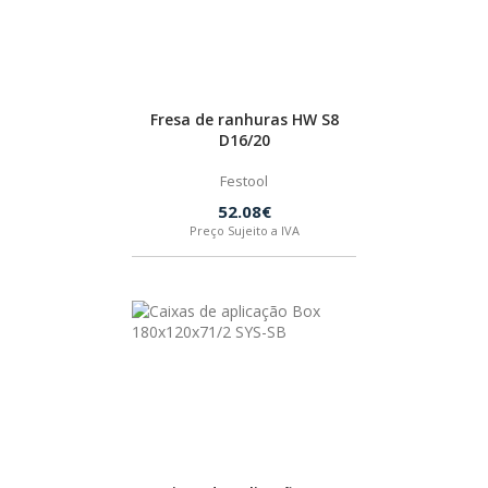
HUSQVARNA
WIHA
Fresa de ranhuras HW S8
D16/20
CMT ORANGE TOOLS
Festool
52.08€
Preço Sujeito a IVA
STABILA
SAGOLA
BEX
IZAR