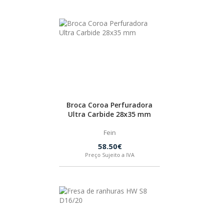
PEÇAS
MANÓMETRO
FIXAÇÃO
ILUMINAÇÃO
FESTOOL
ARTIGOS PARA FÃS
MÁQUINAS DE BRINCAR
Broca Coroa Perfuradora
Ultra Carbide 28x35 mm
Fein
58.50€
MARCAS
Preço Sujeito a IVA
FESTOOL
FEIN