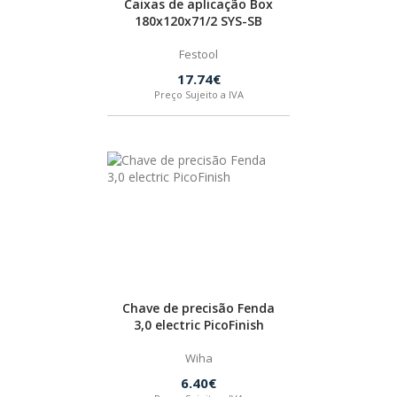
Caixas de aplicação Box
180x120x71/2 SYS-SB
BOSTIK
Festool
OUTRAS MARCAS
17.74€
Preço Sujeito a IVA
FIAC
KEY BLADES & FIXINGS
SIA ABRASIVES
METABO
Chave de precisão Fenda
3,0 electric PicoFinish
INDEX
Wiha
6.40€