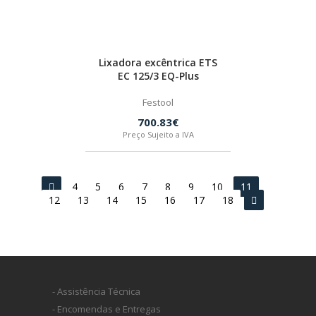
Lixadora excêntrica ETS
EC 125/3 EQ-Plus
Festool
700.83€
Preço Sujeito a IVA
4
5
6
7
8
9
10
11
12
13
14
15
16
17
18
- Assistência Técnica
- Encomendas e Entregas