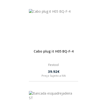
PEÇAS
MANÓMETRO
FIXAÇÃO
ILUMINAÇÃO
FESTOOL
ARTIGOS PARA FÃS
MÁQUINAS DE BRINCAR
Cabo plug it H05 BQ-F-4
Festool
39.92€
MARCAS
Preço Sujeito a IVA
FESTOOL
FEIN