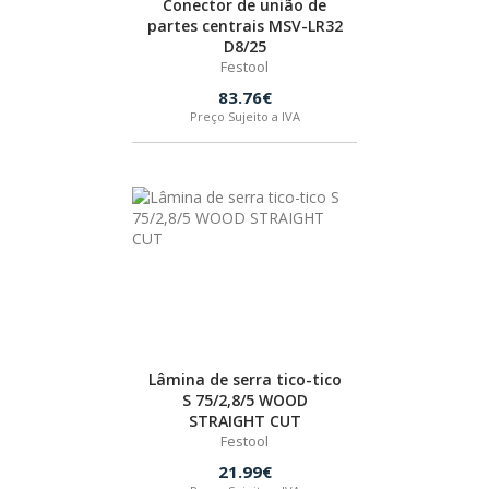
Conector de união de
partes centrais MSV-LR32
BOSTIK
D8/25
Festool
OUTRAS MARCAS
83.76€
Preço Sujeito a IVA
FIAC
KEY BLADES & FIXINGS
SIA ABRASIVES
METABO
Lâmina de serra tico-tico
S 75/2,8/5 WOOD
STRAIGHT CUT
INDEX
Festool
21.99€