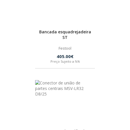
HUSQVARNA
WIHA
Bancada esquadrejadeira
ST
CMT ORANGE TOOLS
Festool
405.00€
Preço Sujeito a IVA
STABILA
SAGOLA
BEX
IZAR