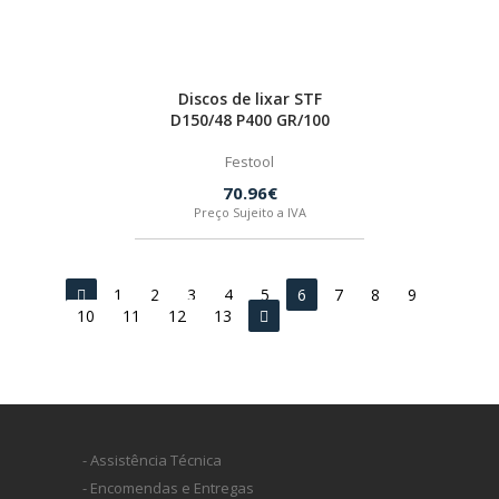
Discos de lixar STF
D150/48 P400 GR/100
Festool
70.96€
Preço Sujeito a IVA
1
2
3
4
5
6
7
8
9
10
11
12
13
- Assistência Técnica
- Encomendas e Entregas