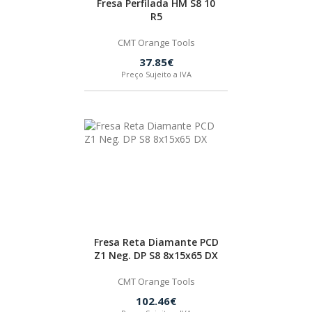
Fresa Perfilada HM S8 10
R5
BOSTIK
CMT Orange Tools
OUTRAS MARCAS
37.85€
Preço Sujeito a IVA
FIAC
KEY BLADES & FIXINGS
SIA ABRASIVES
METABO
Fresa Reta Diamante PCD
Z1 Neg. DP S8 8x15x65 DX
INDEX
CMT Orange Tools
102.46€