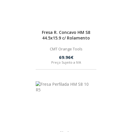
HUSQVARNA
WIHA
Fresa R. Concavo HM S8
44.5x15.9 c/ Rolamento
CMT ORANGE TOOLS
CMT Orange Tools
69.96€
Preço Sujeito a IVA
STABILA
SAGOLA
BEX
IZAR