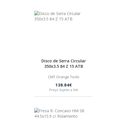
PEÇAS
MANÓMETRO
FIXAÇÃO
ILUMINAÇÃO
FESTOOL
ARTIGOS PARA FÃS
MÁQUINAS DE BRINCAR
Disco de Serra Circular
350x3.5 84 Z 15 ATB
CMT Orange Tools
138.84€
MARCAS
Preço Sujeito a IVA
FESTOOL
FEIN