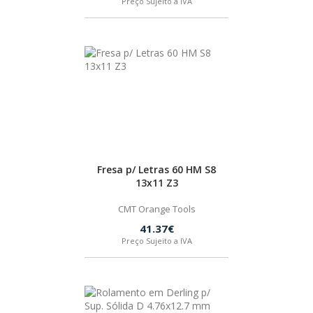
Preço Sujeito a IVA
SPAX
LORCOL
BRENNENSTUHL
KREG
Fresa p/ Letras 60 HM S8
NAREX
13x11 Z3
CMT Orange Tools
41.37€
Preço Sujeito a IVA