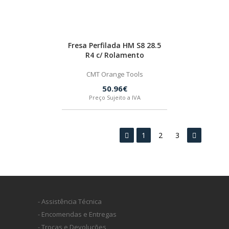
Fresa Perfilada HM S8 28.5
R4 c/ Rolamento
CMT Orange Tools
50.96€
Preço Sujeito a IVA
1
2
3
- Assistência Técnica
- Encomendas e Entregas
- Trocas e Devoluções