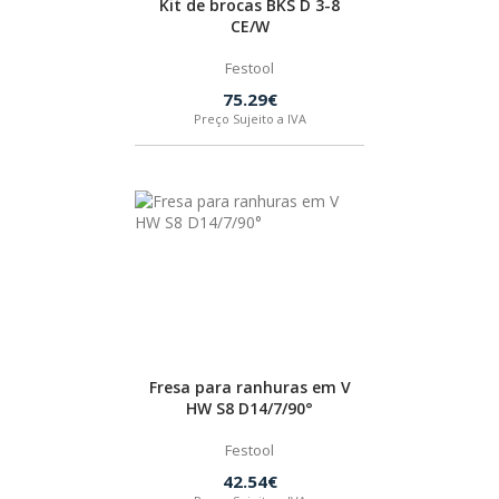
Kit de brocas BKS D 3-8
CE/W
BOSTIK
Festool
OUTRAS MARCAS
75.29€
Preço Sujeito a IVA
FIAC
KEY BLADES & FIXINGS
SIA ABRASIVES
METABO
Fresa para ranhuras em V
HW S8 D14/7/90°
INDEX
Festool
42.54€