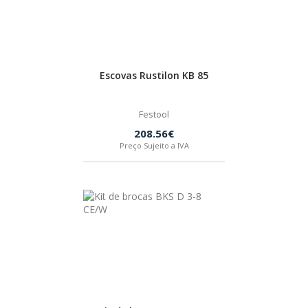
HUSQVARNA
WIHA
Escovas Rustilon KB 85
CMT ORANGE TOOLS
Festool
208.56€
Preço Sujeito a IVA
STABILA
SAGOLA
BEX
IZAR