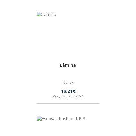
PEÇAS
MANÓMETRO
FIXAÇÃO
ILUMINAÇÃO
FESTOOL
ARTIGOS PARA FÃS
MÁQUINAS DE BRINCAR
Lâmina
Narex
16.21€
MARCAS
Preço Sujeito a IVA
FESTOOL
FEIN