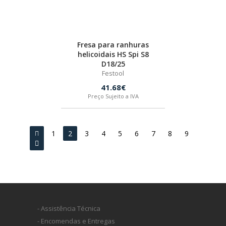
Fresa para ranhuras
helicoidais HS Spi S8
D18/25
Festool
41.68€
Preço Sujeito a IVA
1
2
3
4
5
6
7
8
9
- Assistência Técnica
- Encomendas e Entregas